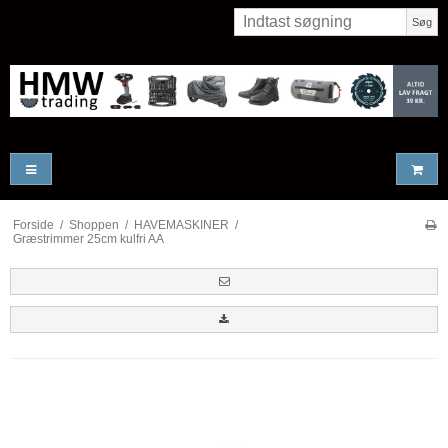
Søg
Forside
/
Shoppen
/
HAVEMASKINER
/
Græstrimmer 25cm kulfri AA