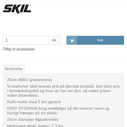
stk.
Køb
Tilføj til ønskeliste
Beskrivelse
25cm AKKU græstrimmer
Vi mathcher altid laveste pris på identisk produkt, blot skriv pris
i bemærkningsfelt og hvor du har set den, så rettes prisen
inden afsendelse.
Kulfri motor med 5 års garanti.
EASY STORAGE krog medfølger så din trimmer nemt og
hurtigt hænges på sin plads.
25cm diamater klippebredde.
Nettovægt ekskl. batteri: 2,3 kg