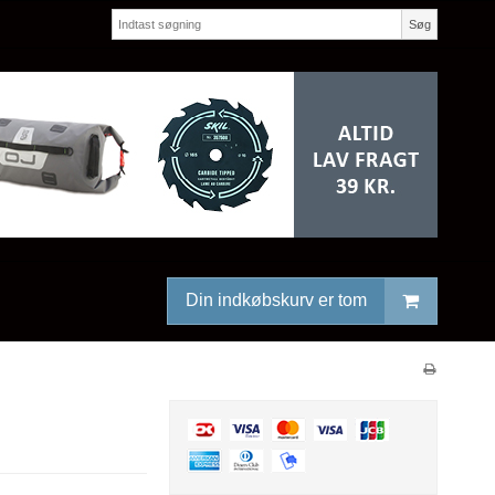
Søg
Din indkøbskurv er tom