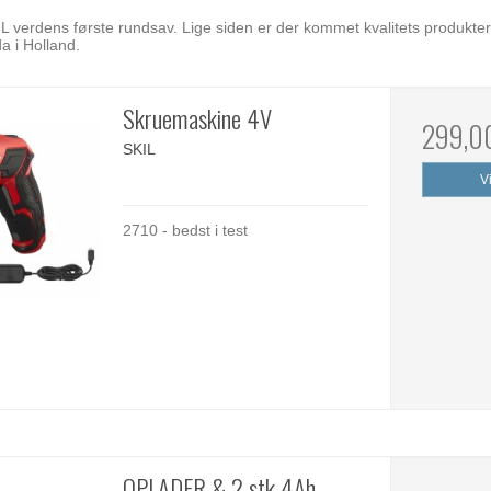
L verdens første rundsav. Lige siden er der kommet kvalitets produkter 
a i Holland.
Skruemaskine 4V
299,0
SKIL
V
2710 - bedst i test
OPLADER & 2 stk 4Ah