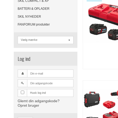
SKIL COMPACT & XP
BATTERI & OPLADER
SKIL NYHEDER
FANFORUM produkter
Log ind
Husk log ind
Glemt din adgangskode?
Opret bruger