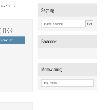
fra SKIL i
Søgning
Søg
0 DKK
Facebook
is produkt
Momsvisning