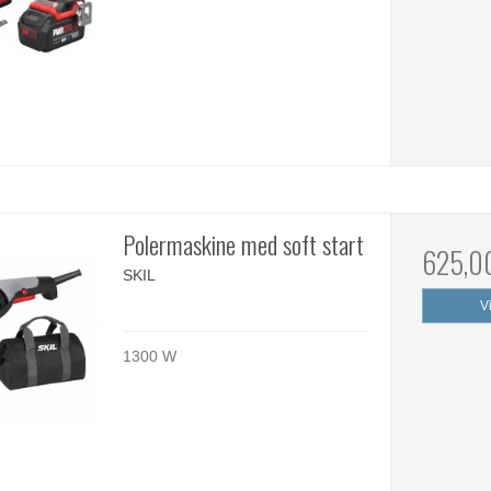
Polermaskine med soft start
625,0
SKIL
V
1300 W