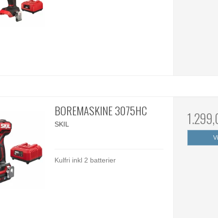
BOREMASKINE 3075HC
1.299
SKIL
V
Kulfri inkl 2 batterier