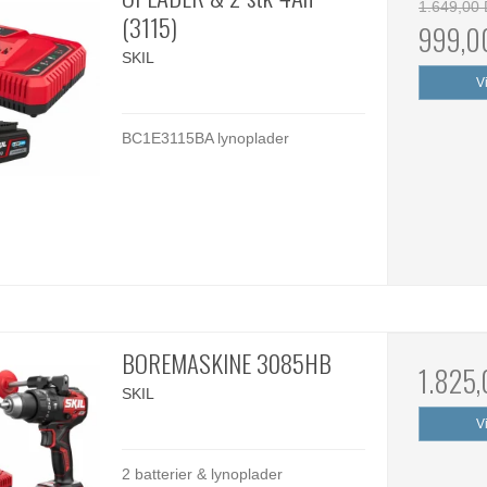
1.649,00
(3115)
999,0
SKIL
V
BC1E3115BA lynoplader
BOREMASKINE 3085HB
1.825
SKIL
V
2 batterier & lynoplader