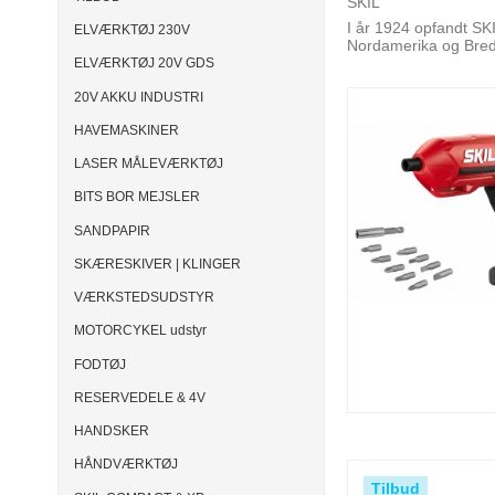
SKIL
I år 1924 opfandt SKI
ELVÆRKTØJ 230V
Nordamerika og Bred
ELVÆRKTØJ 20V GDS
20V AKKU INDUSTRI
HAVEMASKINER
LASER MÅLEVÆRKTØJ
BITS BOR MEJSLER
SANDPAPIR
SKÆRESKIVER | KLINGER
VÆRKSTEDSUDSTYR
MOTORCYKEL udstyr
FODTØJ
RESERVEDELE & 4V
HANDSKER
HÅNDVÆRKTØJ
Tilbud