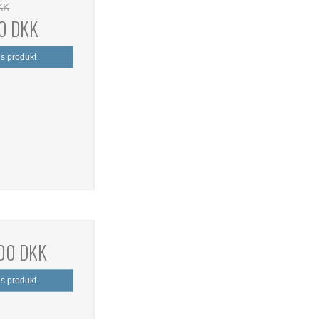
KK
0 DKK
is produkt
,00 DKK
is produkt