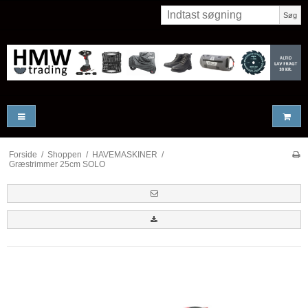
Søg
Forside
/
Shoppen
/
HAVEMASKINER
/
Græstrimmer 25cm SOLO