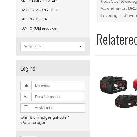
SKIL COMPACT & XP
KeepCool teknolog
Varenummer: BR
BATTERI & OPLADER
Levering: 1-3 hve
SKIL NYHEDER
FANFORUM produkter
Relatere
Log ind
Husk log ind
Glemt din adgangskode?
Opret bruger