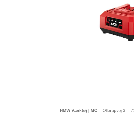
HMW Værktøj | MC
Ollerupvej 3
7