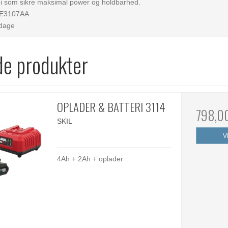
i som sikre maksimal power og holdbarhed.
1E3107AA
rdage
de produkter
OPLADER & BATTERI 3114
798,0
SKIL
V
4Ah + 2Ah + oplader