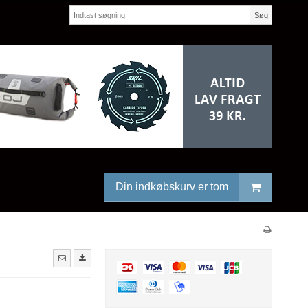
Søg
Din indkøbskurv er tom