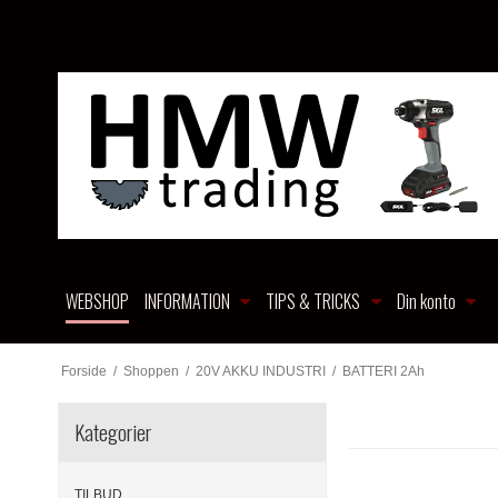
WEBSHOP
INFORMATION
TIPS & TRICKS
Din konto
Forside
/
Shoppen
/
20V AKKU INDUSTRI
/
BATTERI 2Ah
Kategorier
TILBUD