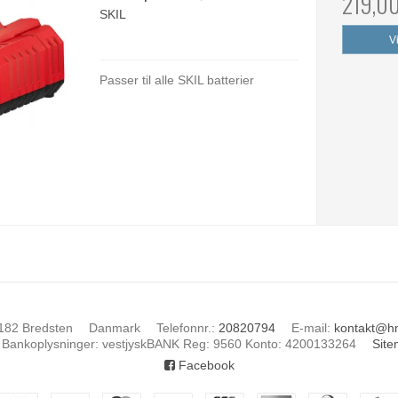
219,0
SKIL
V
Passer til alle SKIL batterier
182 Bredsten
Danmark
Telefonnr.
:
20820794
E-mail
:
kontakt@h
Bankoplysninger
:
vestjyskBANK Reg: 9560 Konto: 4200133264
Sit
Facebook