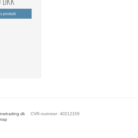
0 DKK
is produkt
mwtrading.dk
CVR-nummer
:
40212159
emap