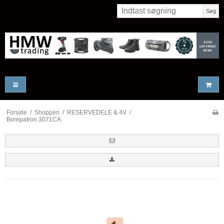
Søg
Forside
/
Shoppen
/
RESERVEDELE & 4V
/
Borepatron 3071CA