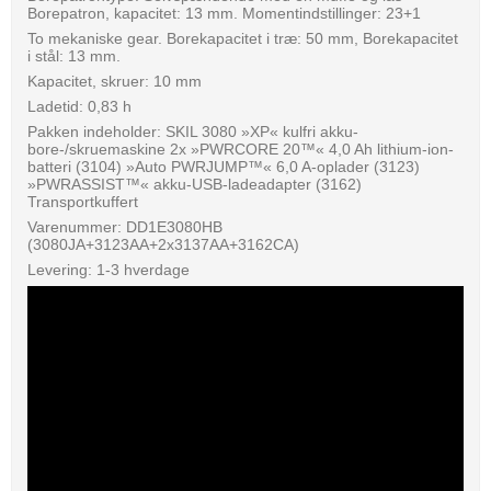
Borepatron, kapacitet: 13 mm. Momentindstillinger: 23+1
To mekaniske gear. Borekapacitet i træ: 50 mm, Borekapacitet
i stål: 13 mm.
Kapacitet, skruer: 10 mm
Ladetid: 0,83 h
Pakken indeholder: SKIL 3080 »XP« kulfri akku-
bore-/skruemaskine 2x »PWRCORE 20™« 4,0 Ah lithium-ion-
batteri (3104) »Auto PWRJUMP™« 6,0 A-oplader (3123)
»PWRASSIST™« akku-USB-ladeadapter (3162)
Transportkuffert
Varenummer: DD1E3080HB
(3080JA+3123AA+2x3137AA+3162CA)
Levering: 1-3 hverdage