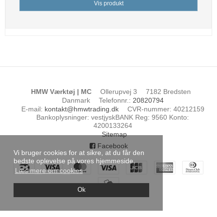
Vis produkt
HMW Værktøj | MC
Ollerupvej 3
7182 Bredsten
Danmark
Telefonnr.
:
20820794
E-mail
:
kontakt@hmwtrading.dk
CVR-nummer
:
40212159
Bankoplysninger
:
vestjyskBANK Reg: 9560 Konto:
4200133264
Sitemap
Facebook
Vi bruger cookies for at sikre, at du får den
bedste oplevelse på vores hjemmeside.
Læs mere om cookies
Ok