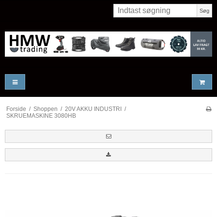
Søg
Forside
/
Shoppen
/
20V AKKU INDUSTRI
/
SKRUEMASKINE 3080HB