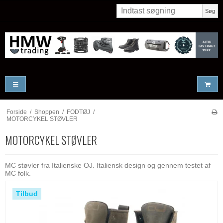
Søg
Forside
/
Shoppen
/
FODTØJ
/
MOTORCYKEL STØVLER
MOTORCYKEL STØVLER
MC støvler fra Italienske OJ. Italiensk design og gennem testet af
MC folk.
Tilbud