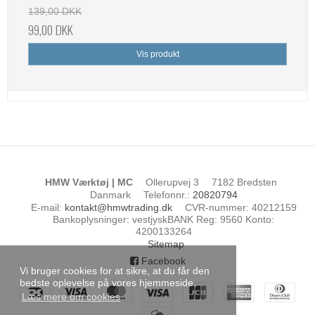
139,00 DKK
99,00 DKK
Vis produkt
HMW Værktøj | MC
Ollerupvej 3
7182 Bredsten
Danmark
Telefonnr.
:
20820794
E-mail
:
kontakt@hmwtrading.dk
CVR-nummer
:
40212159
Bankoplysninger
:
vestjyskBANK Reg: 9560 Konto:
4200133264
Sitemap
Facebook
Vi bruger cookies for at sikre, at du får den
bedste oplevelse på vores hjemmeside.
Læs mere om cookies