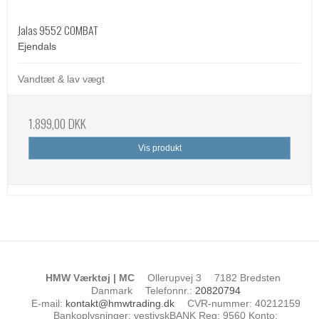
Jalas 9552 COMBAT
Ejendals
Vandtæt & lav vægt
1.899,00 DKK
Vis produkt
HMW Værktøj | MC
Ollerupvej 3
7182 Bredsten
Danmark
Telefonnr.
:
20820794
E-mail
:
kontakt@hmwtrading.dk
CVR-nummer
:
40212159
Bankoplysninger
:
vestjyskBANK Reg: 9560 Konto: