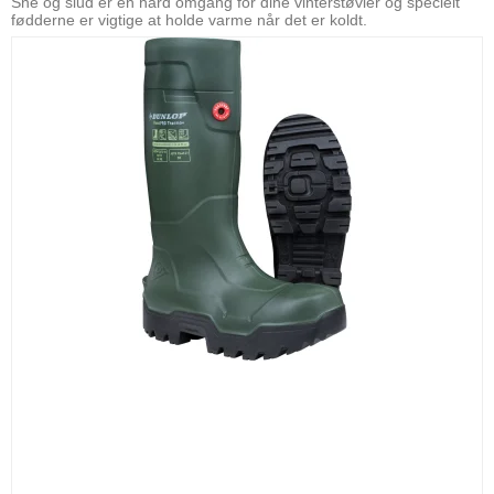
Sne og slud er en hård omgang for dine vinterstøvler og specielt
fødderne er vigtige at holde varme når det er koldt.