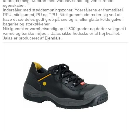
tåforstærkning. Mebran med vandafvisende og ventilerende
egenskaber.
Indersåler med støddæmpningszoner. Ydersålerne er fremstillet i
RPU, nitrilgummi, PU og TPU. Nitril gummi udmærker sig ved at
have et særdeles godt greb på sne og is, eller glatte kolde gulve i
bagerier og storkøkkener.
Nitrilgummi er varmbetsandig op til 300 grader og derfor velegnet i
varme og barske miljøer. Jalas sikkerhedssko er af høj kvalitet.
Jalas er produceret af
Ejendals
.