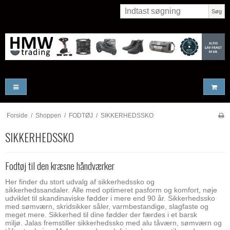
Søg
Forside
/
Shoppen
/
FODTØJ
/
SIKKERHEDSSKO
SIKKERHEDSSKO
Fodtøj til den kræsne håndværker
Her finder du stort udvalg af sikkerhedssko og
sikkerhedssandaler. Alle med optimeret pasform og komfort, nøje
udviklet til skandinaviske fødder i mere end 90 år. Sikkerhedssko
med sømværn, skridsikker såler, varmbestandige, slagfaste og
meget mere. Sikkerhed til dine fødder der færdes i et barsk
miljø. Jalas fremstiller sikkerhedssko med alu tåværn, sømværn og