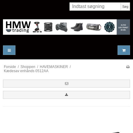
Søg
Forside
/
Shoppen
/
HAVEMASKINER
/
Kædesav enhånds 0512AA