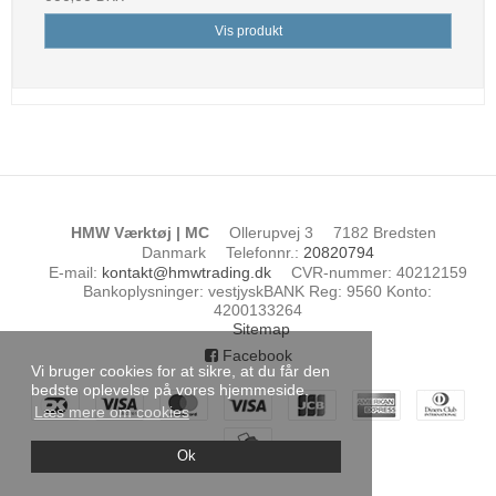
Vis produkt
HMW Værktøj | MC
Ollerupvej 3
7182 Bredsten
Danmark
Telefonnr.
:
20820794
E-mail
:
kontakt@hmwtrading.dk
CVR-nummer
:
40212159
Bankoplysninger
:
vestjyskBANK Reg: 9560 Konto:
4200133264
Sitemap
Facebook
Vi bruger cookies for at sikre, at du får den
bedste oplevelse på vores hjemmeside.
Læs mere om cookies
Ok