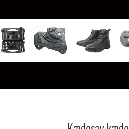
Kædesav kæde