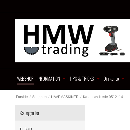
WEBSHOP
INFORMATION
TIPS & TRICKS
Din konto
Forside
/
Shoppen
/
HAVEMASKINER
/
Kædesav kæde 0512+14
Kategorier
TILBUD