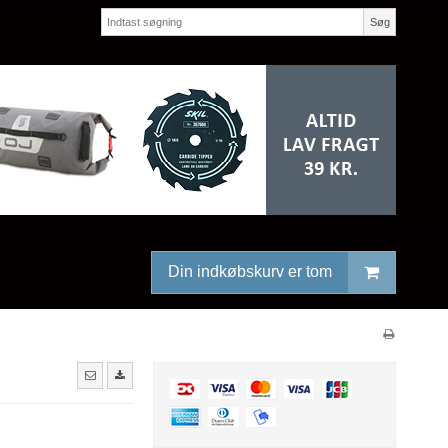
Søg
Din indkøbskurv er tom