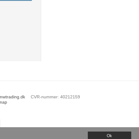
mwtrading.dk
CVR-nummer
:
40212159
emap
Ok