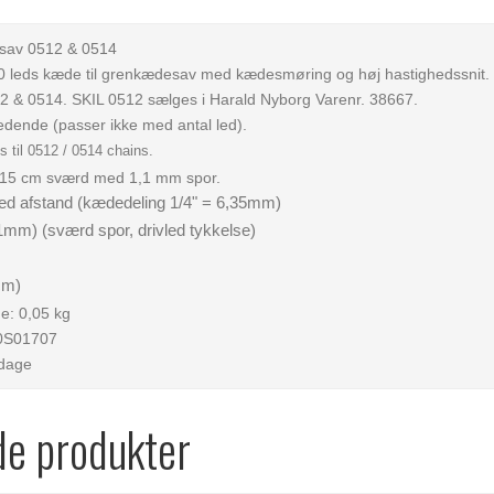
i sav 0512 & 0514
40 leds kæde til grenkædesav med kædesmøring og høj hastighedssnit.
12 & 0514. SKIL 0512 sælges i Harald Nyborg Varenr. 38667.
ledende (passer ikke med antal led).
s til 0512 / 0514 chains.
 15 cm sværd med 1,1 mm spor.
led afstand (kædedeling 1/4" = 6,35mm)
1mm) (sværd spor, drivled tykkelse)
cm)
e: 0,05 kg
0S01707
rdage
de produkter