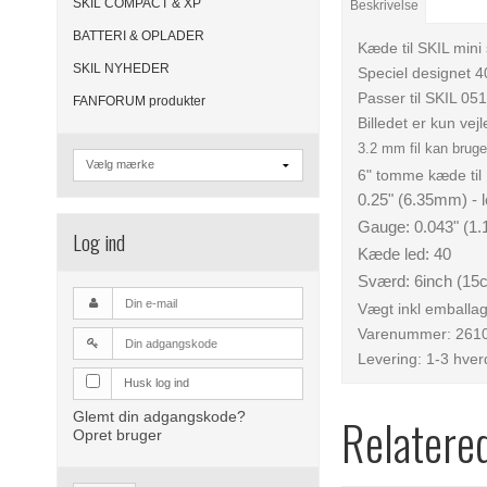
SKIL COMPACT & XP
Beskrivelse
BATTERI & OPLADER
Kæde til SKIL min
SKIL NYHEDER
Speciel designet 
Passer til SKIL 05
FANFORUM produkter
Billedet er kun vej
3.2 mm fil kan bruge
6" tomme kæde til
0.25" (6.35mm) - 
Gauge: 0.043" (1.
Log ind
Kæde led: 40
Sværd: 6inch (15
Vægt inkl emballag
Varenummer: 261
Levering: 1-3 hve
Husk log ind
Glemt din adgangskode?
Relatere
Opret bruger