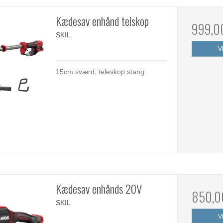
Kædesav enhånd telskop
999,0
SKIL
V
15cm sværd, teleskop stang
Kædesav enhånds 20V
850,0
SKIL
V