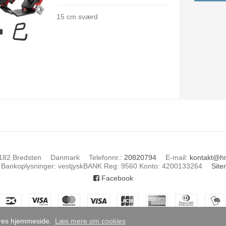
15 cm sværd
182 Bredsten
Danmark
Telefonnr.
:
20820794
E-mail
:
kontakt@h
Bankoplysninger
:
vestjyskBANK Reg: 9560 Konto: 4200133264
Sit
Facebook
vores hjemmeside.
Læs mere om cookies