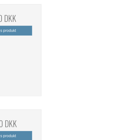
0 DKK
is produkt
0 DKK
is produkt