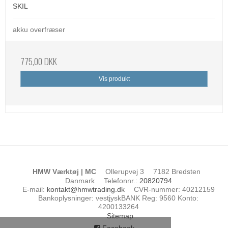
SKIL
akku overfræser
775,00 DKK
Vis produkt
HMW Værktøj | MC
Ollerupvej 3
7182 Bredsten
Danmark
Telefonnr.
:
20820794
E-mail
:
kontakt@hmwtrading.dk
CVR-nummer
:
40212159
Bankoplysninger
:
vestjyskBANK Reg: 9560 Konto:
4200133264
Sitemap