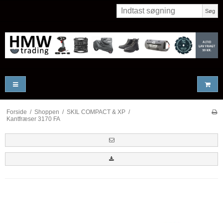
Søg
Forside
/
Shoppen
/
SKIL COMPACT & XP
/
Kantfræser 3170 FA