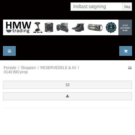
Søg
Forside
/
Shoppen
/
RESERVEDELE & 4V
/
0140 BIO prop