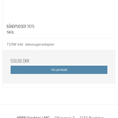
BÅNDPUDSER 7615
SKIL
710W inkl. støvsugeradapter
550,00 DKK
Vis produkt
HMW Værktøj | MC
Ollerupvej 3
7182 Bredsten