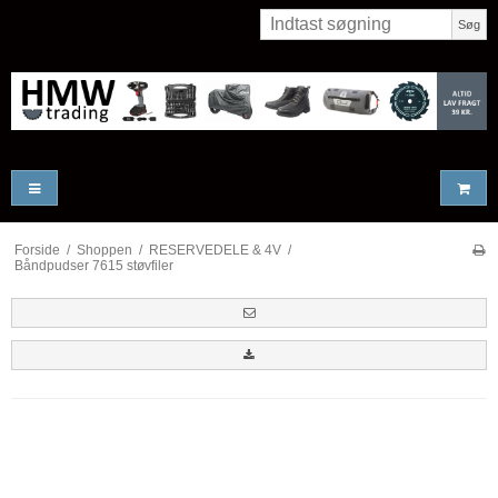
Søg
Forside
/
Shoppen
/
RESERVEDELE & 4V
/
Båndpudser 7615 støvfiler