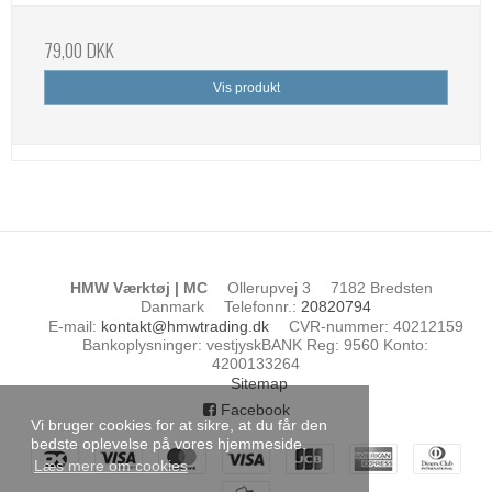
79,00 DKK
Vis produkt
HMW Værktøj | MC
Ollerupvej 3
7182 Bredsten
Danmark
Telefonnr.
:
20820794
E-mail
:
kontakt@hmwtrading.dk
CVR-nummer
:
40212159
Bankoplysninger
:
vestjyskBANK Reg: 9560 Konto:
4200133264
Sitemap
Facebook
Vi bruger cookies for at sikre, at du får den
bedste oplevelse på vores hjemmeside.
Læs mere om cookies