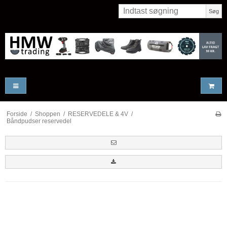
Søg
Forside
/
Shoppen
/
RESERVEDELE & 4V
/
Båndpudser reservedel