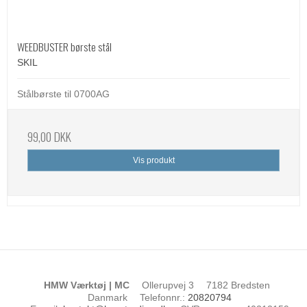
WEEDBUSTER børste stål
SKIL
Stålbørste til 0700AG
99,00 DKK
Vis produkt
HMW Værktøj | MC
Ollerupvej 3
7182 Bredsten
Danmark
Telefonnr.
:
20820794