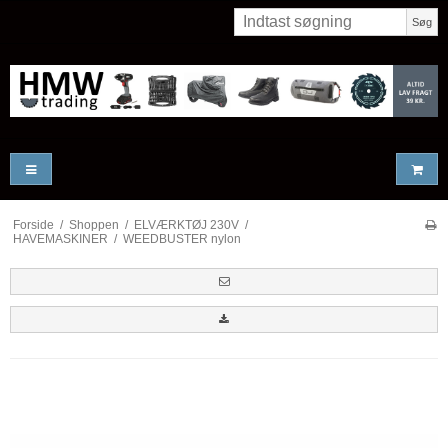
Søg
Forside
/
Shoppen
/
ELVÆRKTØJ 230V
/
HAVEMASKINER
/
WEEDBUSTER nylon