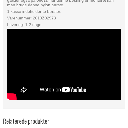
gælder også på 0661), når denne bøsning er monteret kan
man bruge denne nylon børste.
1 kasse indeholder to børster.
Varenummer: 2610Z02973
Levering: 1-2 dage
Relaterede produkter