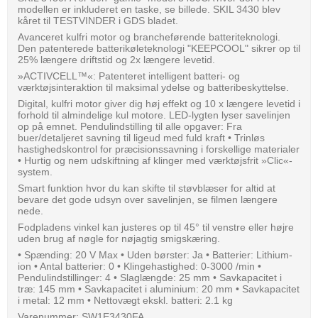
modellen er inkluderet en taske, se billede. SKIL 3430 blev
kåret til TESTVINDER i GDS bladet.
Avanceret kulfri motor og brancheførende batteriteknologi.
Den patenterede batterikøleteknologi "KEEPCOOL" sikrer op til
25% længere driftstid og 2x længere levetid.
»ACTIVCELL™«: Patenteret intelligent batteri- og
værktøjsinteraktion til maksimal ydelse og batteribeskyttelse.
Digital, kulfri motor giver dig høj effekt og 10 x længere levetid i
forhold til almindelige kul motore. LED-lygten lyser savelinjen
op på emnet. Pendulindstilling til alle opgaver: Fra
buer/detaljeret savning til ligeud med fuld kraft • Trinløs
hastighedskontrol for præcisionssavning i forskellige materialer
• Hurtig og nem udskiftning af klinger med værktøjsfrit »Clic«-
system.
Smart funktion hvor du kan skifte til støvblæser for altid at
bevare det gode udsyn over savelinjen, se filmen længere
nede.
Fodpladens vinkel kan justeres op til 45° til venstre eller højre
uden brug af nøgle for nøjagtig smigskæring.
• Spænding: 20 V Max • Uden børster: Ja • Batterier: Lithium-
ion • Antal batterier: 0 • Klingehastighed: 0-3000 /min •
Pendulindstillinger: 4 • Slaglængde: 25 mm • Savkapacitet i
træ: 145 mm • Savkapacitet i aluminium: 20 mm • Savkapacitet
i metal: 12 mm • Nettovægt ekskl. batteri: 2.1 kg
Varenummer: SW1E3430FA