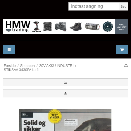
Søg
Forside
/
Shoppen
/
20V AKKU INDUSTRI
/
STIKSAV 3430FA kulfri