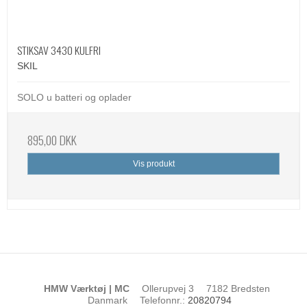
STIKSAV 3430 KULFRI
SKIL
SOLO u batteri og oplader
895,00 DKK
Vis produkt
HMW Værktøj | MC
Ollerupvej 3
7182 Bredsten
Danmark
Telefonnr.
:
20820794