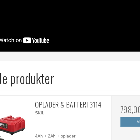
de produkter
OPLADER & BATTERI 3114
798,0
SKIL
V
4Ah + 2Ah + oplader