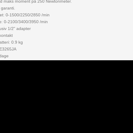
ed maks moment på 250 Newtonmeter.
garanti.
tet: 0-1500/2250/2850 /min
: 0-2100/3400/3950 /min
usiv 1/2" adapter
kontakt
tteri: 0.9 kg
1E3265JA
rdage