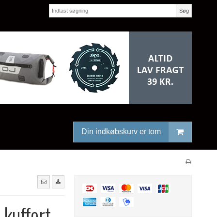
Søg
Din indkøbskurv er tom
kuffert