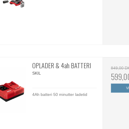
OPLADER & 4ah BATTERI
849,00 D
SKIL
599,0
V
4Ah batteri 50 minutter ladetid