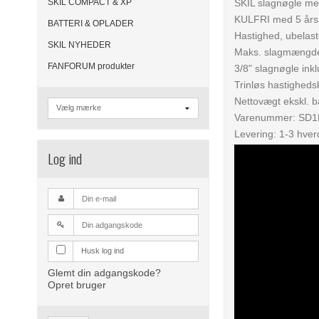
SKIL COMPACT & XP
SKIL slagnøgle m
KULFRI med 5 års 
BATTERI & OPLADER
Hastighed, ubelas
SKIL NYHEDER
Maks. slagmængde
FANFORUM produkter
3/8" slagnøgle inkl
Trinløs hastigheds
Nettovægt ekskl. ba
Varenummer: SD
Levering: 1-3 hve
Log ind
Husk log ind
Glemt din adgangskode?
Opret bruger