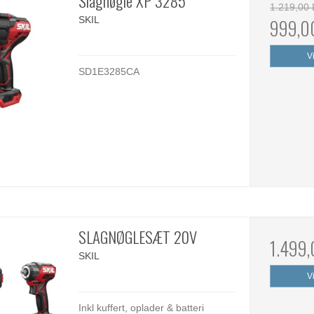
Slagnøgle XP 3285
1.219,00
SKIL
999,0
V
SD1E3285CA
SLAGNØGLESÆT 20V
1.499
SKIL
V
Inkl kuffert, oplader & batteri