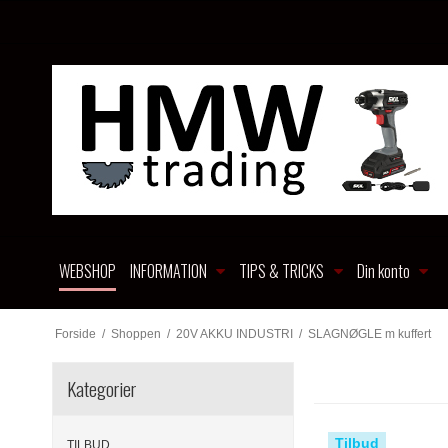
WEBSHOP
INFORMATION
TIPS & TRICKS
Din konto
Forside
/
Shoppen
/
20V AKKU INDUSTRI
/
SLAGNØGLE m kuffert
Kategorier
Tilbud
TILBUD