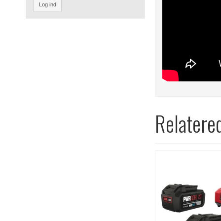
Log ind
Relatere