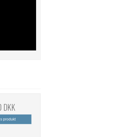
0 DKK
is produkt