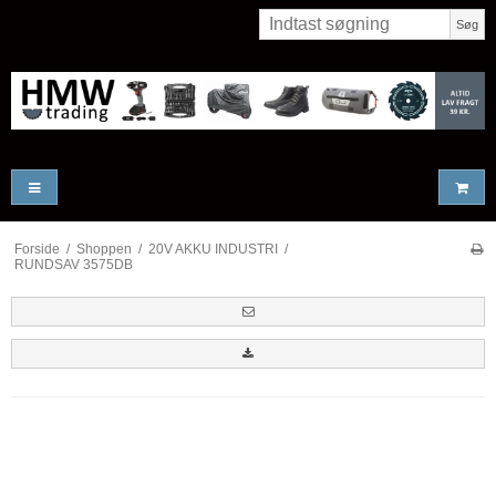
Søg
Forside
/
Shoppen
/
20V AKKU INDUSTRI
/
RUNDSAV 3575DB