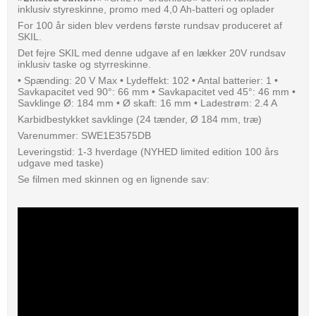
inklusiv styreskinne, promo med 4,0 Ah-batteri og oplader
For 100 år siden blev verdens første rundsav produceret af
SKIL.
Det fejre SKIL med denne udgave af en lækker 20V rundsav
inklusiv taske og styrreskinne.
• Spænding: 20 V Max • Lydeffekt: 102 • Antal batterier: 1 •
Savkapacitet ved 90°: 66 mm • Savkapacitet ved 45°: 46 mm •
Savklinge Ø: 184 mm • Ø skaft: 16 mm • Ladestrøm: 2.4 A
Karbidbestykket savklinge (24 tænder, Ø 184 mm, træ)
Varenummer: SWE1E3575DB
Leveringstid: 1-3 hverdage (NYHED limited edition 100 års
udgave med taske)
Se filmen med skinnen og en lignende sav: