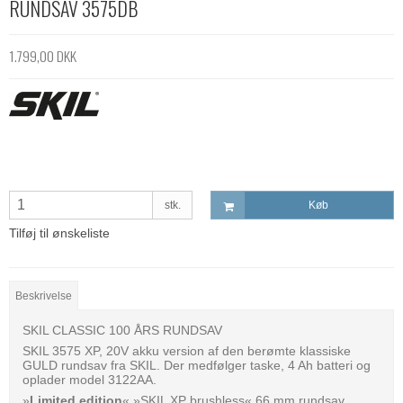
RUNDSAV 3575DB
1.799,00 DKK
stk.
Køb
Tilføj til ønskeliste
Beskrivelse
SKIL CLASSIC 100 ÅRS RUNDSAV
SKIL 3575 XP, 20V akku version af den berømte klassiske
GULD rundsav fra SKIL. Der medfølger taske, 4 Ah batteri og
oplader model 3122AA.
»
Limited edition
« »SKIL XP brushless« 66 mm rundsav