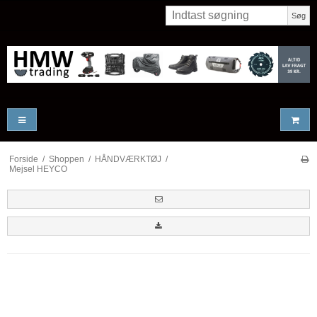
Søg
Forside
/
Shoppen
/
HÅNDVÆRKTØJ
/
Mejsel HEYCO