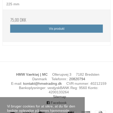
225 mm
75,00 DKK
Vis produkt
HMW Værktøj | MC
Ollerupvej 3
7182 Bredsten
Danmark
Telefonnr.
:
20820794
E-mail
:
kontakt@hmwtrading.dk
CVR-nummer
:
40212159
Bankoplysninger
:
vestjyskBANK Reg: 9560 Konto:
4200133264
Sitemap
Facebook
Vi bruger cookies for at sikre, at du får den
bedste oplevelse på vores hjemmeside.