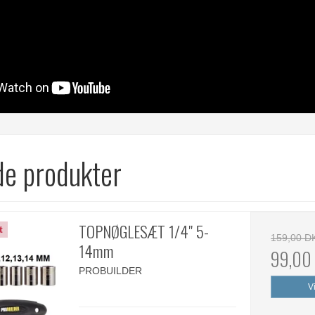
de produkter
TOPNØGLESÆT 1/4" 5-
t
159,00 D
14mm
99,00
PROBUILDER
V