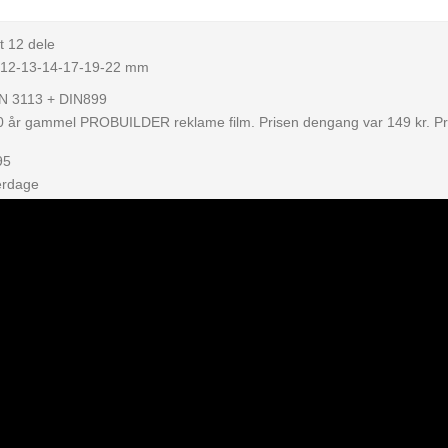
t 12 dele
1-12-13-14-17-19-22 mm
DIN 3113 + DIN899
20 år gammel PROBUILDER reklame film. Prisen dengang var 149 kr. Pri
95
erdage