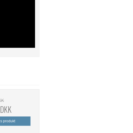
KK
 DKK
is produkt