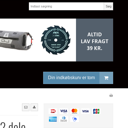
Søg
Din indkøbskurv er tom
2 dele