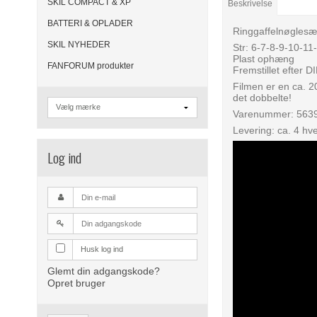
SKIL COMPACT & XP
Beskrivelse
BATTERI & OPLADER
Ringgaffelnøglesæ
SKIL NYHEDER
Str: 6-7-8-9-10-1
Plast ophæng
FANFORUM produkter
Fremstillet efter 
Filmen er en ca. 
det dobbelte!
Varenummer: 563
Levering: ca. 4 hv
Log ind
Husk log ind
Glemt din adgangskode?
Opret bruger