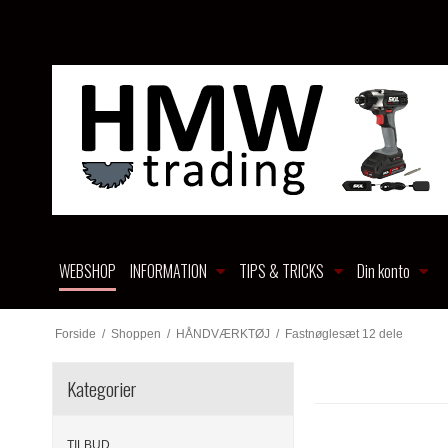
WEBSHOP
INFORMATION
TIPS & TRICKS
Din konto
Forside
/
Shoppen
/
HÅNDVÆRKTØJ
/
Fastnøglesæt 12 dele
Kategorier
TILBUD