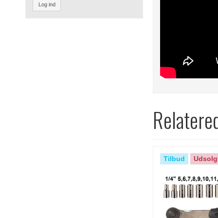
Log ind
Relatere
Tilbud
Udsolg