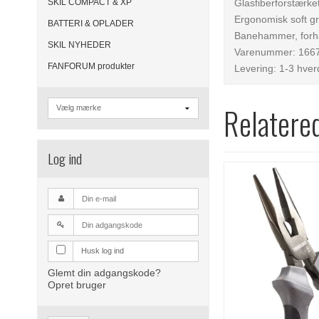
SKIL COMPACT & XP
Glasfiberforstærke
Ergonomisk soft g
BATTERI & OPLADER
Banehammer, for
SKIL NYHEDER
Varenummer: 166
FANFORUM produkter
Levering: 1-3 hve
Relatere
Log ind
Husk log ind
Glemt din adgangskode?
Opret bruger