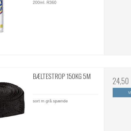
200ml. R360
BÆLTESTROP 150KG 5M
24,50
V
sort m grå spænde