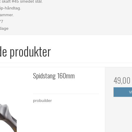
t skaft #45 smedet stål.
rip-håndtag.
hammer.
77
rdage
de produkter
Spidstang 160mm
49,00
V
probuilder