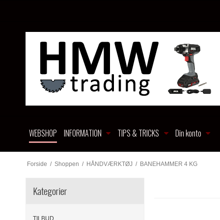
WEBSHOP
INFORMATION
TIPS & TRICKS
Din konto
Forside
/
Shoppen
/
HÅNDVÆRKTØJ
/
BANEHAMMER 4 KG
Kategorier
TILBUD