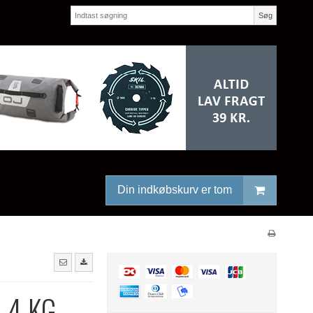
Søg
Din indkøbskurv er tom
 4 KG