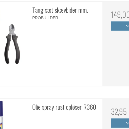
Tang sæt skævbider mm.
149,0
PROBUILDER
V
Olie spray rust opløser R360
32,95
V