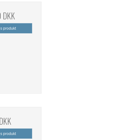
0 DKK
is produkt
 DKK
is produkt