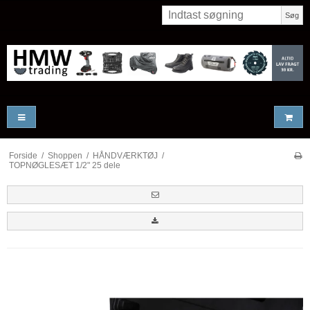
Søg
Forside
/
Shoppen
/
HÅNDVÆRKTØJ
/
TOPNØGLESÆT 1/2" 25 dele