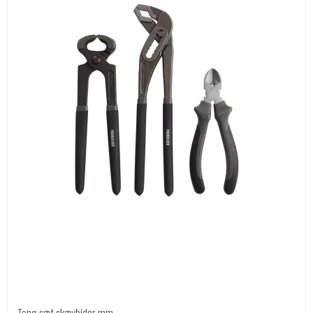
Tang sæt skævbider mm.