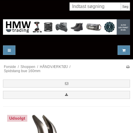
Søg
Forside
/
Shoppen
/
HÅNDVÆRKTØJ
/
Spidstang bue 160mm
Udsolgt