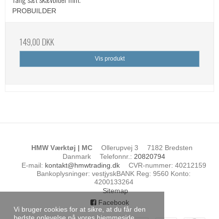
PROBUILDER
149,00 DKK
Vis produkt
HMW Værktøj | MC
Ollerupvej 3
7182 Bredsten
Danmark
Telefonnr.
:
20820794
E-mail
:
kontakt@hmwtrading.dk
CVR-nummer
:
40212159
Bankoplysninger
:
vestjyskBANK Reg: 9560 Konto:
4200133264
Sitemap
Facebook
Vi bruger cookies for at sikre, at du får den
bedste oplevelse på vores hjemmeside.