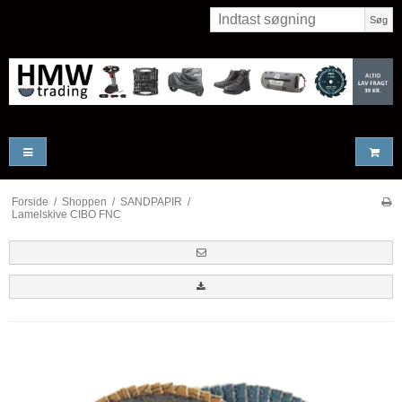
Søg
Forside
/
Shoppen
/
SANDPAPIR
/
Lamelskive CIBO FNC