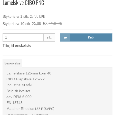
Lamelskive CIBO FNC
27,50 DKK
Stykpris v/ 1 stk.
25,00 DKK
27,50 DKK
Stykpris v/ 10 stk.
stk.
Køb
Tilføj til ønskeliste
Beskrivelse
Lamelskive 125mm korn 40
CIBO Flapskive 125x22
Industrial til stål.
Belgisk kvalitet.
adv RPM 6.000
EN 13743
Matcher Rhodius
LSZ F (SVPC)
Varenummer: FNC/40/125