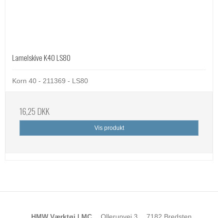
Lamelskive K40 LS80
Korn 40 - 211369 - LS80
16,25 DKK
Vis produkt
HMW Værktøj | MC
Ollerupvej 3
7182 Bredsten